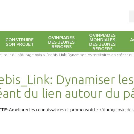
OVINPIADES
OVINPIADES
CONSTRUIRE
MONDIALES
A
DES JEUNES
SON PROJET
DES JEUNES
BERGERS
BERGERS
n autour du pâturage ovin
>
Brebis_Link: Dynamiser les territoires en créant d
ebis_Link: Dynamiser les 
éant du lien autour du p
TIF: Améliorer les connaissances et promouvoir le pâturage ovin des 