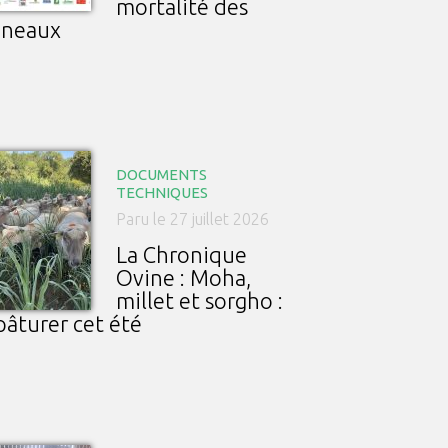
mortalité des
gneaux
DOCUMENTS
TECHNIQUES
Paru le 27 juillet 2026
La Chronique
Ovine : Moha,
millet et sorgho :
pâturer cet été