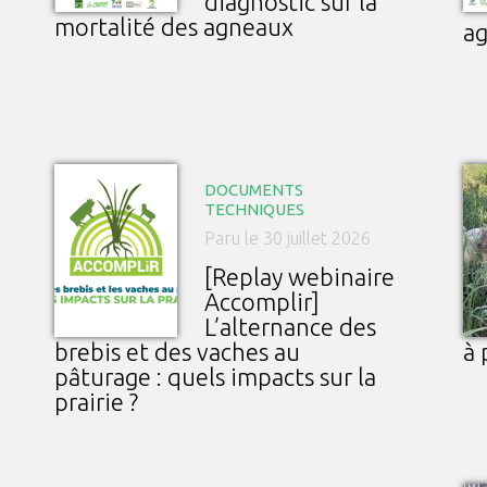
diagnostic sur la
mortalité des agneaux
a
DOCUMENTS
TECHNIQUES
Paru le 30 juillet 2026
[Replay webinaire
Accomplir]
L’alternance des
brebis et des vaches au
à 
pâturage : quels impacts sur la
prairie ?