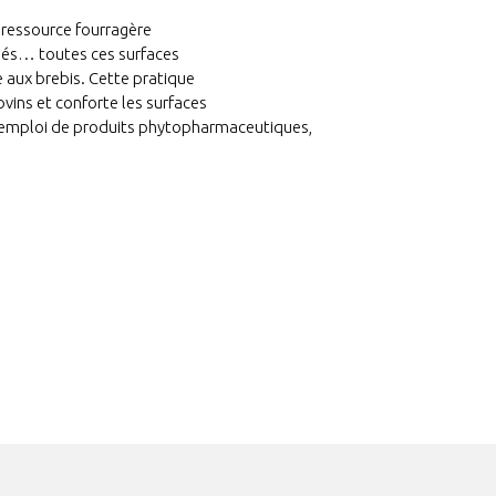
a ressource fourragère
isés… toutes ces surfaces
 aux brebis. Cette pratique
ins et conforte les surfaces
 l’emploi de produits phytopharmaceutiques,