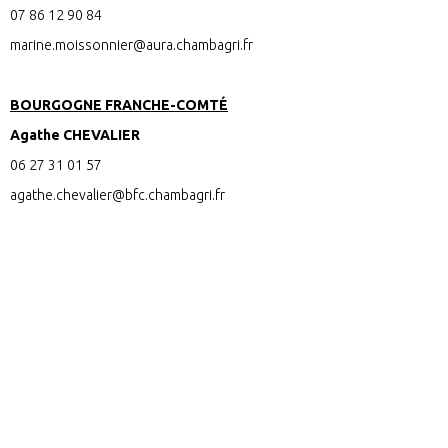
07 86 12 90 84
marine.moissonnier@aura.chambagri.fr
BOURGOGNE FRANCHE-COMTÉ
Agathe CHEVALIER
06 27 31 01 57
agathe.chevalier@bfc.chambagri.fr
Etienne Cornu est le coordinateur national du programme Inn’Ovin,
joignable au 06 38 58 32 55 et à l’adresse inn-ovin@interbev.fr.
Marine Charbonnier est l’animatrice Inn’Ovin pour la région Grand
Est, joignable au 06 71 62 72 47 et à l’adresse
animationmetiers@interbevgrandest.fr.
Maurine Grivaz est l’animatrice Inn’Ovin pour la région Occitanie,
joignable au 07 85 72 45 36 et à l’adresse
mgrivaz@interbevoccitanie.fr.
Xavier Nicolle est l’animateur Inn’Ovin pour la région Nouvelle-
Aquitaine, joignable au 06 72 91 60 05 et à l’adresse
x.nicolle@interbev-nouvelleaquitaine.fr.