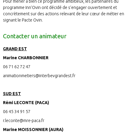
Pour mener à bien ce programme ambitieux, les partenaires du
programme Inn’Ovin ont décidé de s’engager ouvertement et
concrètement sur des actions relevant de leur cœur de métier en
signant le Pacte Ovin.
Contacter un animateur
GRAND EST
Marine CHARBONNIER
06 71 62 72 47
animationmetiers@interbevgrandest.fr
SUD EST
Rémi LECONTE (PACA)
06 45 34 91 57
r.leconte@mre-paca.fr
Marine MOISSONNIER (AURA)