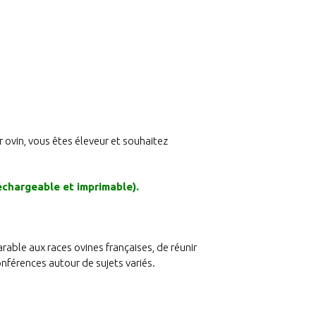
r ovin, vous êtes éleveur et souhaitez
échargeable et imprimable).
arable aux races ovines françaises, de réunir
onférences autour de sujets variés.