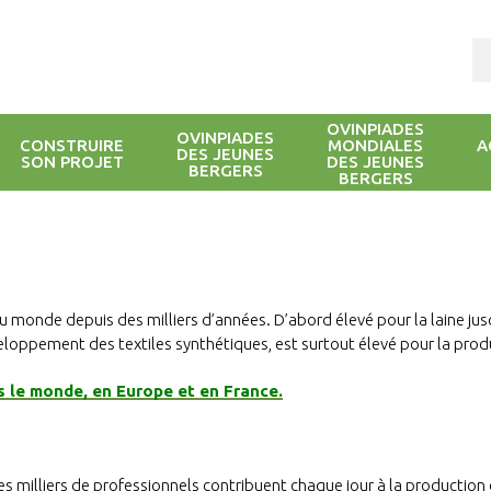
OVINPIADES
OVINPIADES
CONSTRUIRE
MONDIALES
A
DES JEUNES
SON PROJET
DES JEUNES
BERGERS
BERGERS
u monde depuis des milliers d’années. D’abord élevé pour la laine ju
veloppement des textiles synthétiques, est surtout élevé pour la prod
ns le monde, en Europe et en France.
milliers de professionnels contribuent chaque jour à la production de