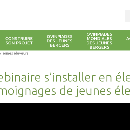
OVINPIADES
OVINPIADES
CONSTRUIRE
MONDIALES
A
DES JEUNES
SON PROJET
DES JEUNES
BERGERS
BERGERS
e jeunes éleveurs
binaire s’installer en él
moignages de jeunes él