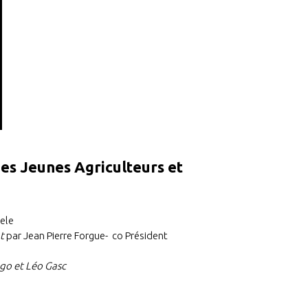
Les Jeunes Agriculteurs et
ele
nt
par Jean Pierre Forgue- co Président
go et Léo Gasc