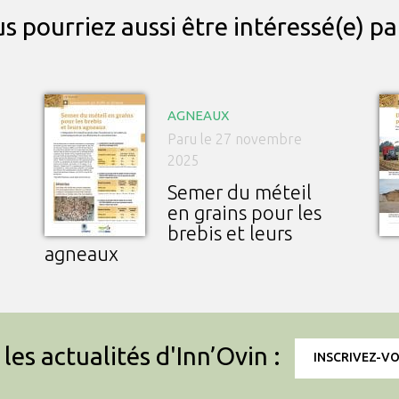
s pourriez aussi être intéressé(e) p
AGNEAUX
Paru le 27 novembre
2025
Semer du méteil
en grains pour les
brebis et leurs
agneaux
les actualités d'Inn’Ovin :
INSCRIVEZ-V