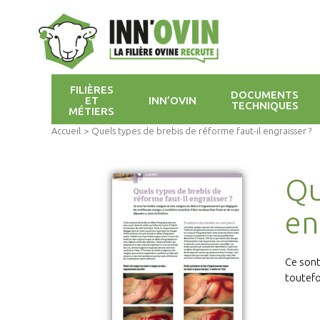
FILIÈRES
DOCUMENTS
ET
INN’OVIN
TECHNIQUES
MÉTIERS
Accueil
>
Quels types de brebis de réforme faut-il engraisser ?
Qu
en
Ce sont
toutefo