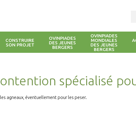
OVINPIADES
OVINPIADES
CONSTRUIRE
MONDIALES
A
DES JEUNES
SON PROJET
DES JEUNES
BERGERS
BERGERS
ontention spécialisé po
r les agneaux, éventuellement pour les peser.