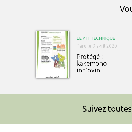
Vou
LE KIT TECHNIQUE
Paru le 9 avril 2020
Protégé :
kakemono
inn’ovin
Suivez toutes 