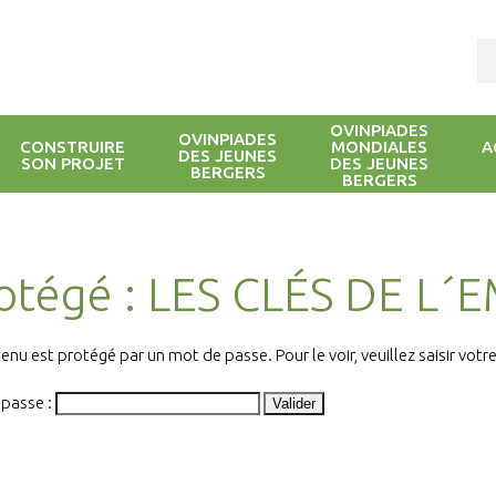
OVINPIADES
OVINPIADES
CONSTRUIRE
MONDIALES
A
DES JEUNES
SON PROJET
DES JEUNES
BERGERS
BERGERS
otégé : LES CLÉS DE L´E
enu est protégé par un mot de passe. Pour le voir, veuillez saisir vot
 passe :