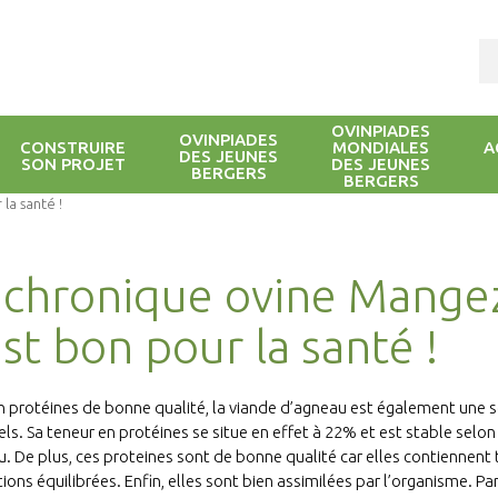
OVINPIADES
OVINPIADES
CONSTRUIRE
MONDIALES
A
DES JEUNES
SON PROJET
DES JEUNES
BERGERS
BERGERS
la santé !
 chronique ovine Mangez
est bon pour la santé !
n protéines de bonne qualité, la viande d’agneau est également une 
els. Sa teneur en protéines se situe en effet à 22% et est stable selon
u. De plus, ces proteines sont de bonne qualité car elles contiennent
ions équilibrées. Enfin, elles sont bien assimilées par l’organisme. P