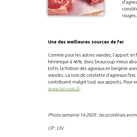
d’agnea
constit
rouges.
Une des meilleures sources de fer
Comme pour les autres viandes, l’apport en f
héminique à 46%, donc beaucoup mieux absor
Enfin, la finition des agneaux en bergerie a
viandes. La noix de cotelette d’agneaux finis
contribuent malgré tout aux apports. Pour en
www.inn-ovin.fr
.
Photo semaine 14-2020 :
les protéines anim
CP : CIV