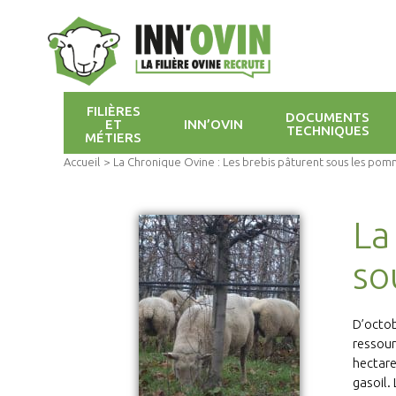
FILIÈRES
DOCUMENTS
ET
INN’OVIN
TECHNIQUES
MÉTIERS
Accueil
>
La Chronique Ovine : Les brebis pâturent sous les pom
La
so
D’octob
ressour
hectare
gasoil. 