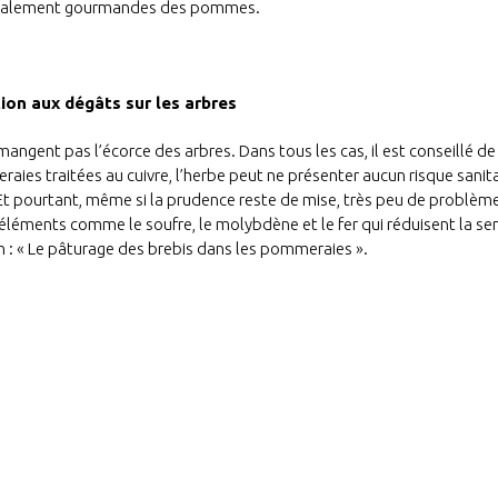
galement gourmandes des pommes.
ion aux dégâts sur les arbres
e mangent pas l’écorce des arbres. Dans tous les cas, il est conseillé d
es traitées au cuivre, l’herbe peut ne présenter aucun risque sanita
é. Et pourtant, même si la prudence reste de mise, très peu de problèm
éléments comme le soufre, le molybdène et le fer qui réduisent la sensi
on : « Le pâturage des brebis dans les pommeraies ».