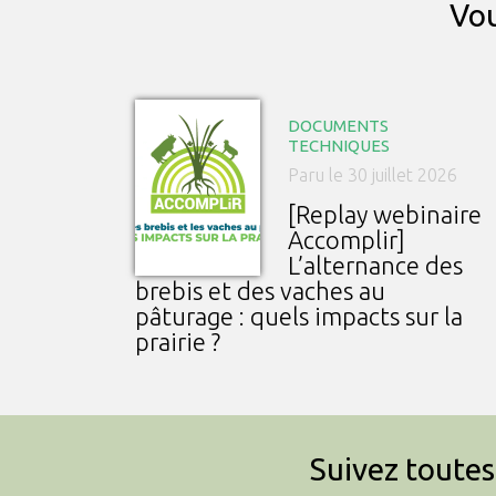
Vou
DOCUMENTS
TECHNIQUES
Paru le 30 juillet 2026
[Replay webinaire
Accomplir]
L’alternance des
brebis et des vaches au
pâturage : quels impacts sur la
prairie ?
Suivez toutes 