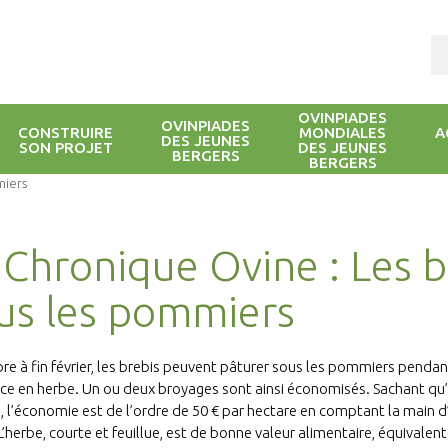
OVINPIADES
OVINPIADES
CONSTRUIRE
MONDIALES
A
DES JEUNES
SON PROJET
DES JEUNES
BERGERS
BERGERS
miers
 Chronique Ovine : Les b
us les pommiers
re à fin février, les brebis peuvent pâturer sous les pommiers pendan
ce en herbe. Un ou deux broyages sont ainsi économisés. Sachant qu’i
, l’économie est de l’ordre de 50 € par hectare en comptant la main d
L’herbe, courte et feuillue, est de bonne valeur alimentaire, équivalente