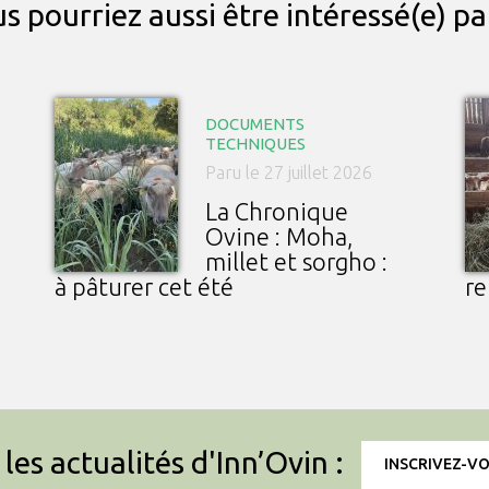
s pourriez aussi être intéressé(e) p
DOCUMENTS
TECHNIQUES
Paru le 27 juillet 2026
La Chronique
Ovine : Moha,
millet et sorgho :
à pâturer cet été
re
les actualités d'Inn’Ovin :
INSCRIVEZ-V