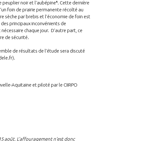
e peuplier noir et l’aubépine
¹
. Cette dernière
d’un foin de prairie permanente récolté au
e sèche par brebis et l’économie de foin est
 des principaux inconvénients de
 nécessaire chaque jour. D’autre part, ce
re de sécurité.
semble de résultats de l’étude sera discuté
ele.fr).
velle-Aquitaine et piloté par le CIIRPO
t 15 août. L’affouragement n’est donc