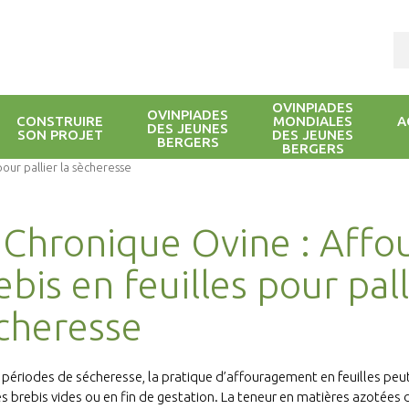
OVINPIADES
OVINPIADES
CONSTRUIRE
MONDIALES
A
DES JEUNES
SON PROJET
DES JEUNES
BERGERS
BERGERS
pour pallier la sècheresse
 Chronique Ovine : Affou
ebis en feuilles pour pall
cheresse
 périodes de sécheresse, la pratique d’affouragement en feuilles pe
s brebis vides ou en fin de gestation. La teneur en matières azotées d