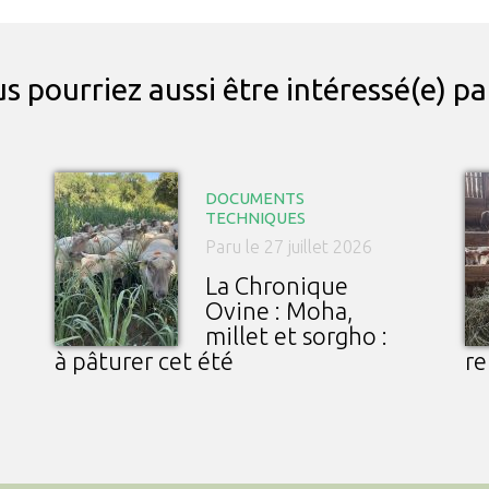
s pourriez aussi être intéressé(e) p
DOCUMENTS
TECHNIQUES
Paru le 27 juillet 2026
La Chronique
Ovine : Moha,
millet et sorgho :
à pâturer cet été
re