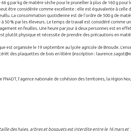
e 66 g par kg de matière sèche pour le prunellier à plus de 160 g pour l
peut être considérée comme excellente : elle est équivalente à celle 
euillu. La consommation quotidienne est de l’ordre de 500 g de matièr
 à 50 % par les éleveurs. Le temps de travail est considéré comme un
ragement en feuilles. Une heure par jour à deux personnes est en effet
 est plutôt physique et nécessite de prendre des précautions en matiè
ique est organisée le 19 septembre au lycée agricole de Brioude. L’en
ntérêt des plaquettes de bois en litière (inscription : laurence.sagot@id
le FNADT, l’agence nationale de cohésion des territoires, la région Nou
 taille des haies, arbres et bosquets est interdite entre le 16 mars e