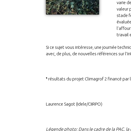
varie d
valeur 
stade f
évaluée
l’affou
travail
Si ce sujet vous intéresse, une journée techn
avec, de plus, de nouvelles références sur l’i
¹
résultats du projet Climagrof 2 financé par 
Laurence Sagot (Idele/CIIRPO)
Légende photo:
Dans le cadre de la PAC, la