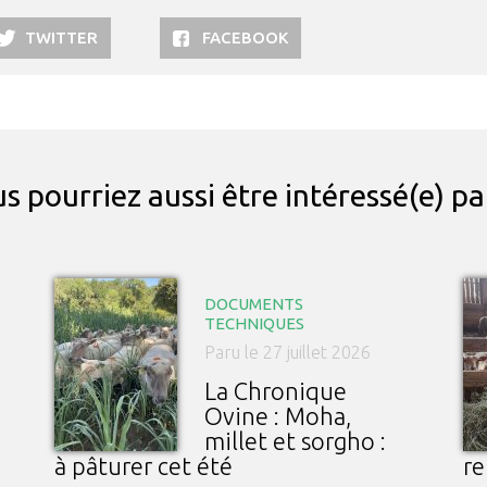
TWITTER
FACEBOOK
s pourriez aussi être intéressé(e) p
DOCUMENTS
TECHNIQUES
Paru le 27 juillet 2026
La Chronique
Ovine : Moha,
millet et sorgho :
à pâturer cet été
re