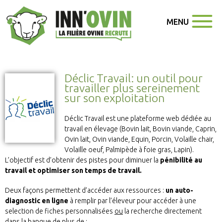
MENU
Déclic Travail: un outil pour
travailler plus sereinement
sur son exploitation
Déclic Travail est une plateforme web dédiée au
travail en élevage (
Bovin lait,
Bovin viande,
Caprin,
Ovin lait,
Ovin viande,
Equin,
Porcin,
Volaille chair,
Volaille oeuf,
Palmipède à foie gras,
Lapin)
.
L’objectif est d’obtenir des pistes pour diminuer la
pénibilité au
travail et optimiser son temps de travail.
Deux façons permettent d’accéder aux ressources :
un auto-
diagnostic en ligne
à remplir par l’éleveur pour accéder à une
selection de fiches personnalisées
ou
la recherche directement
dans la banque de plus de :