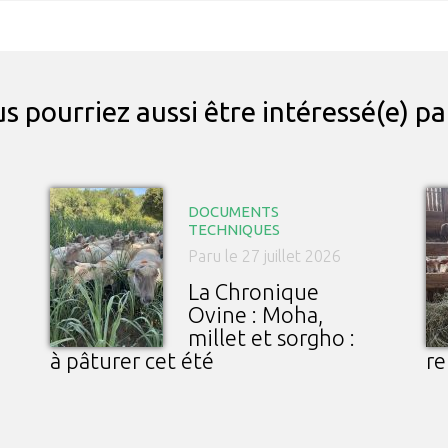
s pourriez aussi être intéressé(e) p
DOCUMENTS
TECHNIQUES
Paru le 27 juillet 2026
La Chronique
Ovine : Moha,
millet et sorgho :
à pâturer cet été
re