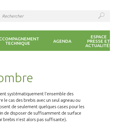
ESPACE
CCOMPAGNEMENT
AGENDA
PRESSE ET
TECHNIQUE
ACTUALITÉS
nombre
 passent systématiquement l’ensemble des
re le cas des brebis avec un seul agneau ou
sposent de seulement quelques cases pour les
soin de disposer de suffisamment de surface
r brebis n’est alors pas suffisante).