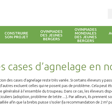
OVINPIADES
OVINPIADES
CONSTRUIRE
MONDIALES
A
DES JEUNES
SON PROJET
DES JEUNES
BERGERS
BERGERS
s cases d’agnelage en 
sation des cases d’agnelage reste très variée. Si certains éleveurs y
 d’autres excluent celles qui ne posent pas de problème. Cela peut êt
re généralisé à l’ensemble du troupeau. Dans ce cas, les éleveurs di
ticuliers (adoption, problème de tetée…). Par ailleurs, ils prennent 
paillée afin que la brebis puisse s’isoler (la recommandation de 2 m² pa