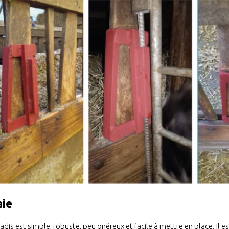
aie
rnadis est simple, robuste, peu onéreux et facile à mettre en place. I