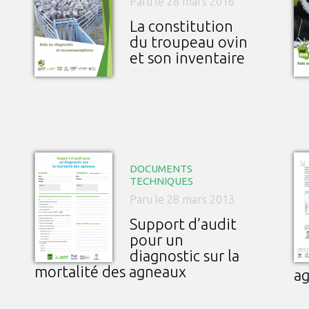
Paru le 28 mars 2016
La constitution
du troupeau ovin
et son inventaire
DOCUMENTS
TECHNIQUES
Paru le 28 mars 2013
Support d’audit
pour un
diagnostic sur la
mortalité des agneaux
a