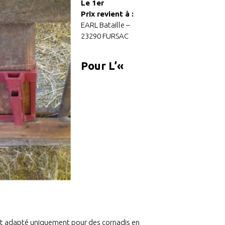
Le 1er
Prix
revien
t à :
EARL Bataille –
23290 FURSAC
Pour L’«
l est adapté uniquement pour des cornadis en