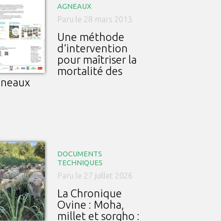
AGNEAUX
Paru le 28 mars 2013
Une méthode
d‘intervention
pour maîtriser la
mortalité des
gneaux
DOCUMENTS
TECHNIQUES
Paru le 27 juillet 2026
La Chronique
Ovine : Moha,
millet et sorgho :