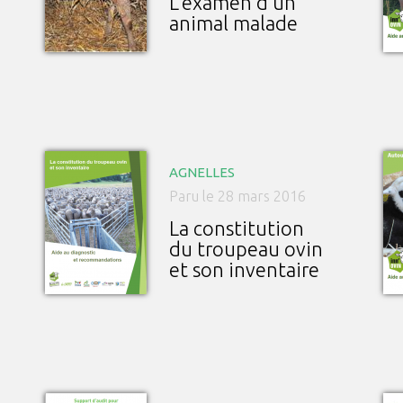
L’examen d’un
animal malade
AGNELLES
Paru le 28 mars 2016
La constitution
du troupeau ovin
et son inventaire