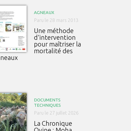
AGNEAUX
Paru le 28 mars 2013
Une méthode
d‘intervention
pour maîtriser la
mortalité des
gneaux
DOCUMENTS
TECHNIQUES
Paru le 27 juillet 2026
La Chronique
Ovine : Moha,