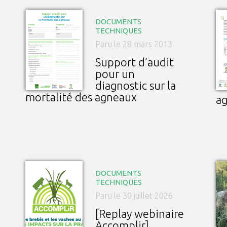
DOCUMENTS
TECHNIQUES
Paru le 28 mars 2013
Support d’audit
pour un
diagnostic sur la
mortalité des agneaux
a
DOCUMENTS
TECHNIQUES
Paru le 30 juillet 2026
[Replay webinaire
Accomplir]