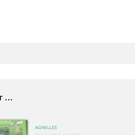
ar …
AGNELLES