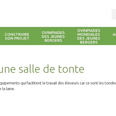
OVINPIADES
OVINPIADES
CONSTRUIRE
MONDIALES
A
DES JEUNES
SON PROJET
DES JEUNES
BERGERS
BERGERS
une salle de tonte
équipements qui facilitent le travail des éleveurs car ce sont les tondeu
la laine.