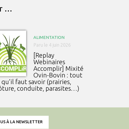
ar …
ALIMENTATION
Paru le 4 juin 2026
[Replay
Webinaires
Accomplir] Mixité
Ovin-Bovin : tout
 qu’il faut savoir (prairies,
ôture, conduite, parasites…)
OUS À LA NEWSLETTER