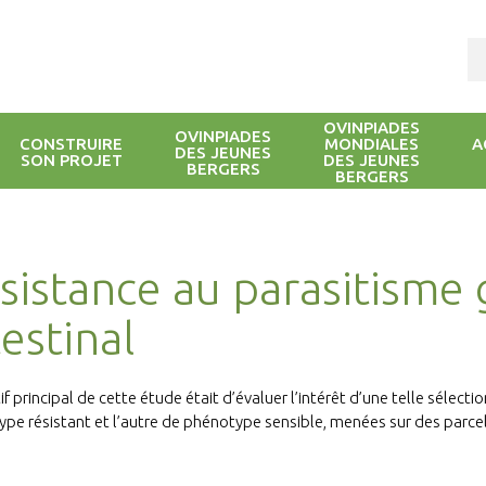
OVINPIADES
OVINPIADES
CONSTRUIRE
MONDIALES
A
DES JEUNES
SON PROJET
DES JEUNES
BERGERS
BERGERS
sistance au parasitisme 
testinal
if principal de cette étude était d’évaluer l’intérêt d’une telle sélecti
pe résistant et l’autre de phénotype sensible, menées sur des parce