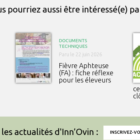
s pourriez aussi être intéressé(e) p
DOCUMENTS
TECHNIQUES
Paru le 22 juin 2026
Fièvre Aphteuse
(FA) : fiche réflexe
pour les éleveurs
ce
cl
les actualités d'Inn’Ovin :
INSCRIVEZ-V