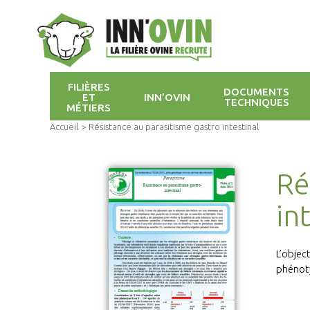
FILIÈRES
DOCUMENTS
ET
INN’OVIN
TECHNIQUES
MÉTIERS
Accueil
>
Résistance au parasitisme gastro intestinal
Ré
in
L’object
phénoty