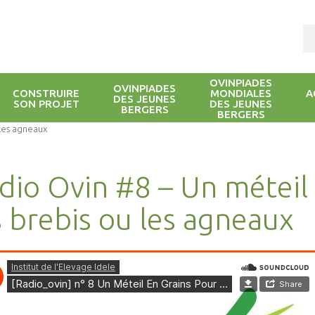
OVINPIADES
OVINPIADES
CONSTRUIRE
MONDIALES
A
DES JEUNES
SON PROJET
DES JEUNES
BERGERS
BERGERS
 les agneaux
dio Ovin #8 – Un méteil
s brebis ou les agneaux