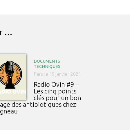
ar …
DOCUMENTS
TECHNIQUES
Paru le 15 janvier 2021
Radio Ovin #9 –
Les cinq points
clés pour un bon
age des antibiotiques chez
agneau