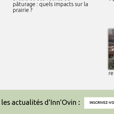
pâturage : quels impacts sur la
prairie ?
re
les actualités d'Inn’Ovin :
INSCRIVEZ-V