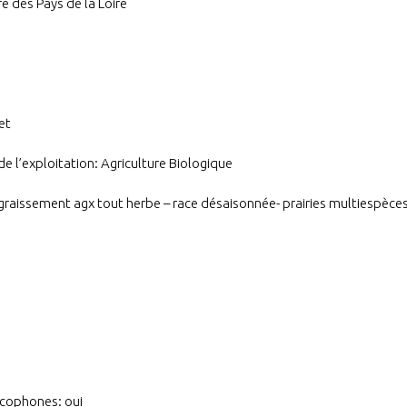
e des Pays de la Loire
et
e l’exploitation: Agriculture Biologique
engraissement agx tout herbe – race désaisonnée- prairies multiespèce
ncophones: oui