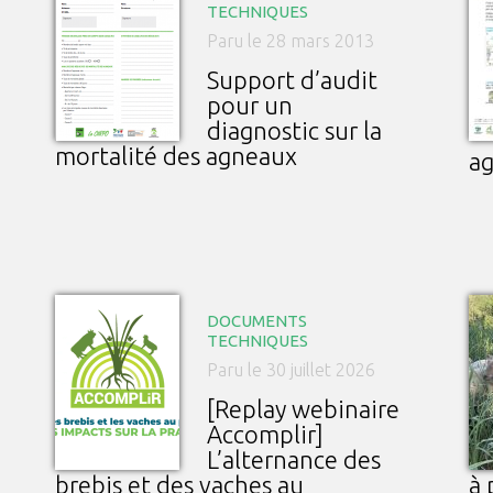
TECHNIQUES
Paru le 28 mars 2013
Support d’audit
pour un
diagnostic sur la
mortalité des agneaux
a
DOCUMENTS
TECHNIQUES
Paru le 30 juillet 2026
[Replay webinaire
Accomplir]
L’alternance des
brebis et des vaches au
à 