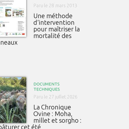
Paru le 28 mars 2013
Une méthode
d‘intervention
pour maîtriser la
mortalité des
gneaux
DOCUMENTS
TECHNIQUES
Paru le 27 juillet 2026
La Chronique
Ovine : Moha,
millet et sorgho :
pâturer cet été