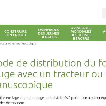
OVINPIADES
OVINPIADES
CONSTRUIRE
MONDIALES
A
DES JEUNES
SON PROJET
DES JEUNES
BERGERS
BERGERS
racteur ou un manuscopique
de de distribution du fo
auge avec un tracteur ou
nuscopique
aille, ensilage et enrubannage sont distribués à partir d’un tracteur 
det distributeur.