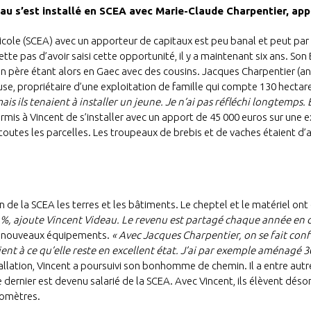
au s’est installé en SCEA avec Marie-Claude Charpentier, app
agricole (SCEA) avec un apporteur de capitaux est peu banal et peut par
e pas d’avoir saisi cette opportunité, il y a maintenant six ans. Son B
 son père étant alors en Gaec avec des cousins. Jacques Charpentier (an
se, propriétaire d’une exploitation de famille qui compte 130 hectare
ais ils tenaient à installer un jeune. Je n’ai pas réfléchi longtemps.
rmis à Vincent de s’installer avec un apport de 45 000 euros sur une ex
outes les parcelles. Les troupeaux de brebis et de vaches étaient d’au
 de la SCEA les terres et les bâtiments. Le cheptel et le matériel ont
50 %, ajoute Vincent Videau. Le revenu est partagé chaque année en d
 de nouveaux équipements.
« Avec Jacques Charpentier, on se fait confia
 tient à ce qu’elle reste en excellent état. J’ai par exemple aménagé 
llation, Vincent a poursuivi son bonhomme de chemin. Il a entre autres
ce dernier est devenu salarié de la SCEA. Avec Vincent, ils élèvent dés
ilomètres.