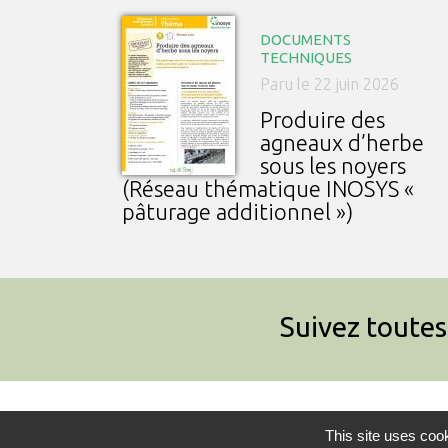
DOCUMENTS
TECHNIQUES
Paru le 22 juin 2026
Produire des
agneaux d’herbe
sous les noyers
(Réseau thématique INOSYS «
pâturage additionnel »)
Suivez toutes 
Inn’Ovin © 2026
Contact
This site uses coo