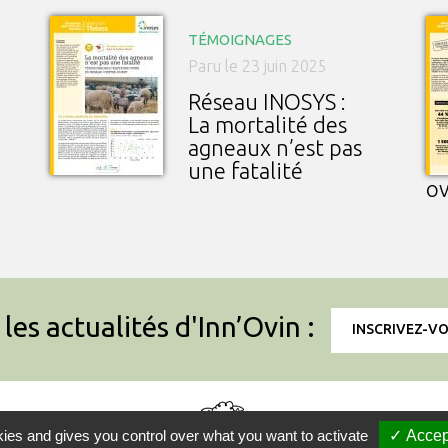
TÉMOIGNAGES
Paru le 23 juin 2025
Réseau INOSYS :
La mortalité des
agneaux n’est pas
une fatalité
ov
les actualités d'Inn’Ovin :
INSCRIVEZ-V
Mentions légales
Liens utiles
Info
kies and gives you control over what you want to activate
✓ Accep