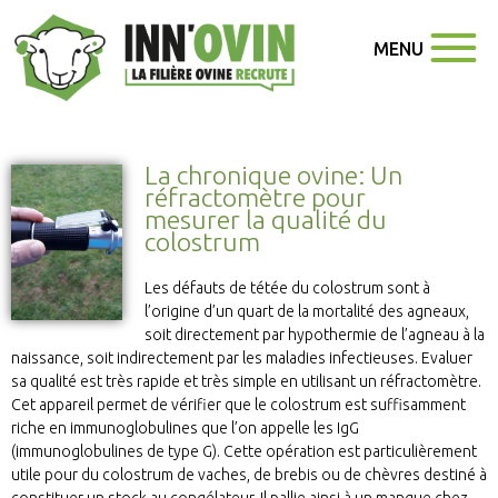
MENU
La chronique ovine: Un
réfractomètre pour
mesurer la qualité du
colostrum
Les défauts de tétée du colostrum sont à
l’origine d’un quart de la mortalité des agneaux,
soit directement par hypothermie de l’agneau à la
naissance, soit indirectement par les maladies infectieuses. Evaluer
sa qualité est très rapide et très simple en utilisant un réfractomètre.
Cet appareil permet de vérifier que le colostrum est suffisamment
riche en immunoglobulines que l’on appelle les IgG
(immunoglobulines de type G). Cette opération est particulièrement
utile pour du colostrum de vaches, de brebis ou de chèvres destiné à
constituer un stock au congélateur. Il pallie ainsi à un manque chez