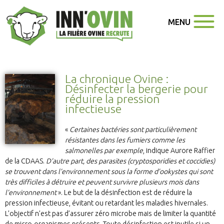
MENU
La chronique Ovine :
Désinfecter la bergerie pour
réduire la pression
infectieuse
«
Certaines bactéries sont particulièrement
résistantes dans les fumiers comme les
salmonelles par exemple
, indique Aurore Raffier
de la CDAAS.
D’autre part,
des parasites (cryptosporidies et coccidies)
se trouvent dans l’environnement sous la forme d’ookystes qui sont
très difficiles à détruire et peuvent survivre plusieurs mois dans
l’environnement
». Le but de la désinfection est de réduire la
pression infectieuse, évitant ou retardant les maladies hivernales.
L’objectif n’est pas d’assurer zéro microbe mais de limiter la quantité
de micro-organismes présents. Toute désinfection est inutile si un