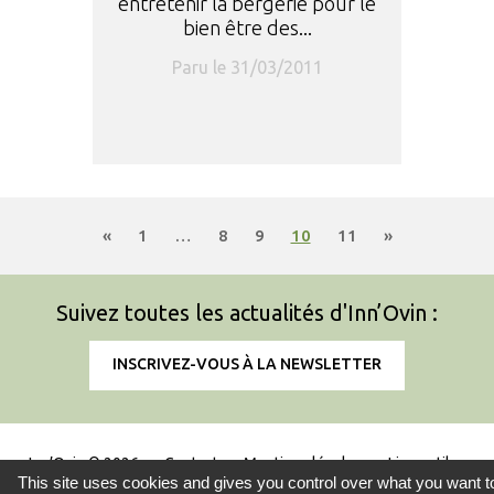
entretenir la bergerie pour le
bien être des...
Paru le 31/03/2011
«
1
…
8
9
10
11
»
Suivez toutes les actualités d'Inn’Ovin :
INSCRIVEZ-VOUS À LA NEWSLETTER
Inn’Ovin © 2026
Contact
Mentions légales
Liens utiles
This site uses cookies and gives you control over what you want t