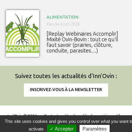
ALIMENTATION
Paru le 4 juin 2026
[Replay Webinaires Accomplir]
Mixité Ovin-Bovin : tout ce qu’il
faut savoir (prairies, clôture,
conduite, parasites…)
Suivez toutes les actualités d'Inn’Ovin :
INSCRIVEZ-VOUS À LA NEWSLETTER
Inn’Ovin © 2026
Contact
Mentions légales
Liens utiles
This site uses cookies and gives you control over what you want t
Information sur l'utilisation des cookies
activate
✓ Accepter
Paramètres