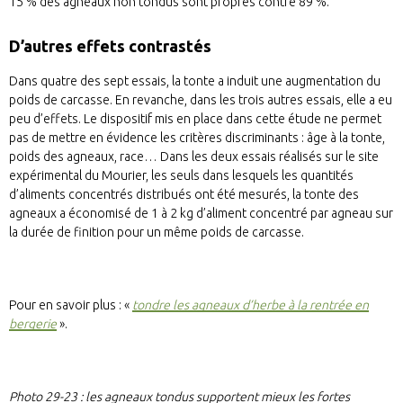
15 % des agneaux non tondus sont propres contre 89 %.
D’autres effets contrastés
Dans quatre des sept essais, la tonte a induit une augmentation du
poids de carcasse. En revanche, dans les trois autres essais, elle a eu
peu d’effets. Le dispositif mis en place dans cette étude ne permet
pas de mettre en évidence les critères discriminants : âge à la tonte,
poids des agneaux, race… Dans les deux essais réalisés sur le site
expérimental du Mourier, les seuls dans lesquels les quantités
d’aliments concentrés distribués ont été mesurés, la tonte des
agneaux a économisé de 1 à 2 kg d’aliment concentré par agneau sur
la durée de finition pour un même poids de carcasse.
Pour en savoir plus : «
tondre les agneaux d’herbe à la rentrée en
bergerie
».
Photo 29-23 : les agneaux tondus supportent mieux les fortes