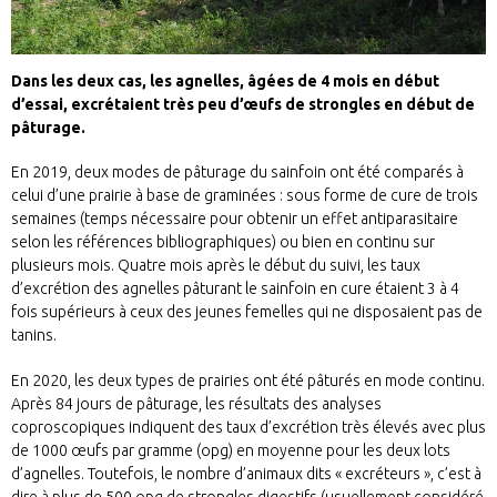
Dans les deux cas, les agnelles, âgées de 4 mois en début
d’essai, excrétaient très peu d’œufs de strongles en début de
pâturage.
En 2019, deux modes de pâturage du sainfoin ont été comparés à
celui d’une prairie à base de graminées : sous forme de cure de trois
semaines (temps nécessaire pour obtenir un effet antiparasitaire
selon les références bibliographiques) ou bien en continu sur
plusieurs mois. Quatre mois après le début du suivi, les taux
d’excrétion des agnelles pâturant le sainfoin en cure étaient 3 à 4
fois supérieurs à ceux des jeunes femelles qui ne disposaient pas de
tanins.
En 2020, les deux types de prairies ont été pâturés en mode continu.
Après 84 jours de pâturage, les résultats des analyses
coproscopiques indiquent des taux d’excrétion très élevés avec plus
de 1000 œufs par gramme (opg) en moyenne pour les deux lots
d’agnelles. Toutefois, le nombre d’animaux dits « excréteurs », c’est à
dire à plus de 500 opg de strongles digestifs (usuellement considéré