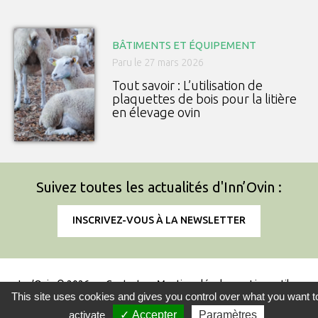
BÂTIMENTS ET ÉQUIPEMENT
Paru le 27 mars 2026
Tout savoir : L’utilisation de
plaquettes de bois pour la litière
en élevage ovin
Suivez toutes les actualités d'Inn’Ovin :
INSCRIVEZ-VOUS À LA NEWSLETTER
Inn’Ovin © 2026
Contact
Mentions légales
Liens utiles
This site uses cookies and gives you control over what you want t
Information sur l'utilisation des cookies
activate
✓ Accepter
Paramètres