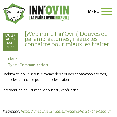
MENU
[Webinaire Inn’Ovin] Douves et
DU 27
paramphistomes, mieux les
AU 27
connaitre pour mieux les traiter
MAI.
2025
Lieu :
Type :
Communication
Webinaire Inn’Ovin sur le thème des douves et paramphistomes,
mieux les connaitre pour mieux les traiter
Intervention de Laurent Saboureau, vétérinaire
Inscription:
https://limesurvey24.idele.fr/index.php/267516?lang=fr