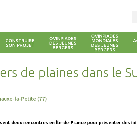
OVINPIADES
OVINPIADES
CONSTRUIRE
MONDIALES
A
DES JEUNES
SON PROJET
DES JEUNES
BERGERS
BERGERS
rs de plaines dans le S
nauxe-la-Petite (77)
sent deux rencontres en Île-de-France pour présenter des init