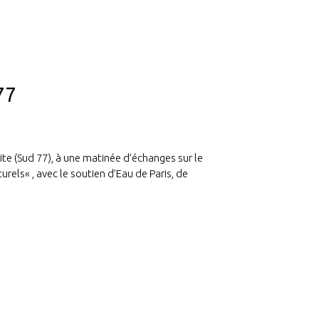
77
ite (Sud 77), à une matinée d’échanges sur le
turels
« , avec le soutien d’Eau de Paris, de