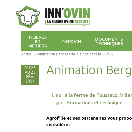
FILIÈRES
DOCUMENTS
ET
INN’OVIN
TECHNIQUES
MÉTIERS
Accueil
>
Animation Bergers de plaines dans le Sud 77
Animation Berge
DU 25
AU 25
FÉV.
2021
Lieu :
à la ferme de Toussacq, Ville
Type :
Formations et technique
Agrof’Île et ses partenaires vous propo
céréalière :