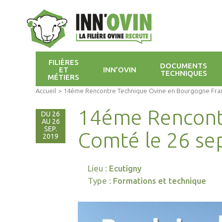
FILIÈRES
DOCUMENTS
ET
INN’OVIN
TECHNIQUES
MÉTIERS
Accueil
>
14éme Rencontre Technique Ovine en Bourgogne Fra
14éme Rencont
DU 26
AU 26
SEP.
Comté le 26 s
2019
Lieu :
Ecutigny
Type :
Formations et technique